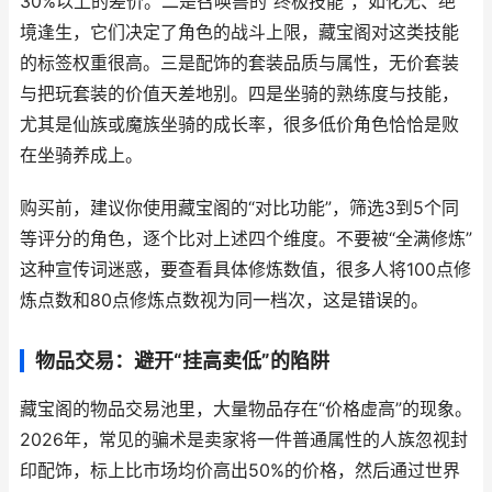
30%以上的差价。二是召唤兽的“终极技能”，如化无、绝
境逢生，它们决定了角色的战斗上限，藏宝阁对这类技能
的标签权重很高。三是配饰的套装品质与属性，无价套装
与把玩套装的价值天差地别。四是坐骑的熟练度与技能，
尤其是仙族或魔族坐骑的成长率，很多低价角色恰恰是败
在坐骑养成上。
购买前，建议你使用藏宝阁的“对比功能”，筛选3到5个同
等评分的角色，逐个比对上述四个维度。不要被“全满修炼”
这种宣传词迷惑，要查看具体修炼数值，很多人将100点修
炼点数和80点修炼点数视为同一档次，这是错误的。
物品交易：避开“挂高卖低”的陷阱
藏宝阁的物品交易池里，大量物品存在“价格虚高”的现象。
2026年，常见的骗术是卖家将一件普通属性的人族忽视封
印配饰，标上比市场均价高出50%的价格，然后通过世界