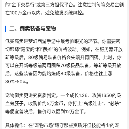
的“金币交易行”或第三方担保平台。注意控制每笔交易金额
在100万金币以内，避免触发系统风控。
二、倒卖装备与宠物
低买高卖是梦幻西游手游中最考验眼光的环节。你需要密
切跟踪“藏宝阁”和“摆摊”的价格波动。例如，在服务器开放
新等级后，80级简易装备价格会先飙升再回落。此时，你
可以在开新等级前两周囤积70级极品装备，等新等级开放
后，这些装备因为能熔炼成80级装备，价格往往上涨
30%-50%。
宠物倒卖更讲究资质判定。一个成长1.26、攻资1650的吸
血鬼胚子，收购价约5万金币，你打上“高级连击”、“必杀”
等便宜兽决后，售价可以翻到12万金币。
具体操作：在“宠物市场”蹲守那些资质好但技能格少的宠