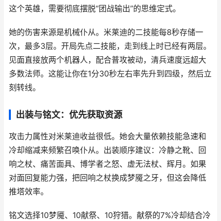
这个英雄，需要彻底摆脱“团战输出”的思维定式。
她的伤害来源是机械仆从。米莱迪的二技能每8秒存储一
次，最多3层。开局先点二技能，走到线上时已经有两层。
见面直接放两个机器人，配合普攻被动，清兵速度远超大
多数法师。这能让你在1分30秒左右率先升到四级，然后立
刻转线。
出装与铭文：优先获取资源
攻击力属性对米莱迪收益很低。她会大量依赖技能急速和
冷却缩减来频繁召唤仆从。出装顺序建议：冷静之靴、回
响之杖、痛苦面具、博学者之怒、虚无法杖、辉月。如果
对面回复能力强，把回响之杖换成梦魇之牙，但这会降低
推塔效率。
铭文选择10梦魇、10献祭、10狩猎。献祭的7%冷却结合冷