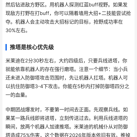
然后钻进敌方野区。用机器人探测红蓝buff视野。如果发
现敌方打野在打buff，你可以隔着墙用大招+二技能尝试抢
夺。机器人会主动攻击大招标记的目标，抢野成功率在
30%左右。
推塔是核心优先级
米莱迪在2分30秒左右，大约四级后，只要兵线进塔，你
就能依靠机器人的存在强行磨塔。注意一个细节：当小兵
还未进入防御塔攻击范围时，先让机器人扛塔。机器人可
以抗住防御塔3-4下攻击。你能在5秒内打掉防御塔四分之
一的血量。
中期团战爆发时，不要第一时间去正面。先观察兵线。如
果某一路兵线即将进塔，立刻传送过去。利用兵线进塔的
瞬间，放两个机器人加速推塔。米莱迪的机械仆从对防御
塔造成75%伤害，这个数据在2026年版本依旧有效。推掉