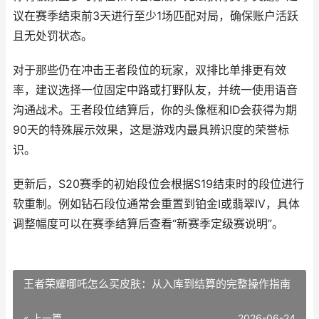
议在赛季结束前3天进行至少1场匹配对局，确保账户活跃
且无处罚状态。
对于那些仍在冲击王者段位的玩家，双排比单排更有效
率，建议选择一位固定中路或打野队友，并统一使用语音
沟通战术。王者段位结算后，你的头像框和ID会获得为期
90天的特殊展示效果，这是游戏内最具辨识度的荣誉标
识。
更新后，S20赛季的初始段位会根据S19结束时的段位进行
软重制。例如钻石段位通常会重置到铂金I或翡翠IV，具体
调整幅度可以在赛季结算后查看“新赛季定级赛说明”。
王者荣耀哪吒怎么买皮肤：从入库到结算的完整操作指南
« 上一篇
2026-06-24