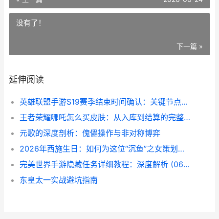
没有了！
下一篇 »
延伸阅读
英雄联盟手游S19赛季结束时间确认：关键节点与上分策略
王者荣耀哪吒怎么买皮肤：从入库到结算的完整操作指南
元歌的深度剖析：傀儡操作与非对称博弈
2026年西施生日：如何为这位“沉鱼”之女策划一场高效应援
完美世界手游隐藏任务详细教程：深度解析 (06月22日解读)
东皇太一实战避坑指南