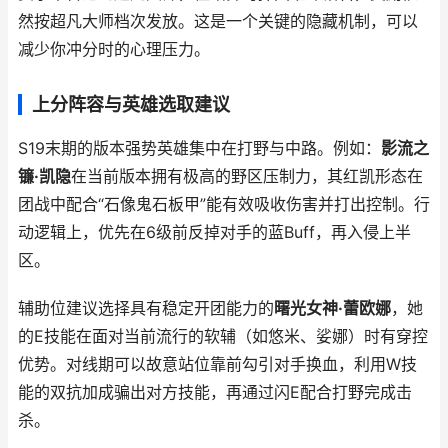
然按超凡大师档次发放。这是一个关键的隐藏机制，可以
减少你冲分时的心理压力。
上分阵容与英雄选取建议
S19末期的版本强势英雄集中在打野与中路。例如：
影流之
镰·凯隐
在当前版本拥有极高的野区压制力，其红凯形态在
团战中配合“石像鬼石板甲”能有效吸收伤害并打出控制。行
动逻辑上，优先在6级前反掉对手的蓝Buff，再入侵上半
区。
辅助位建议选择具有稳定开团能力的
曙光女神·蕾欧娜
，她
的E技能在面对当前流行的软辅（如悠米、娑娜）时有穿控
优势。对线期可以故意站位靠前勾引对手换血，利用W技
能的双抗加成骗出对方技能，再通过闪E配合打野完成击
杀。