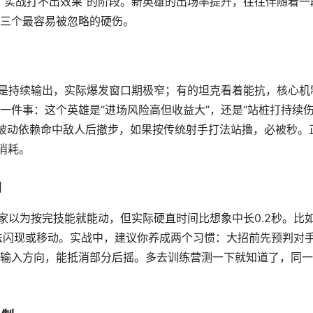
，实战打不出效果”的阶段。新英雄的出场率提升，往往伴随着一
三个最容易被忽略的硬伤。
面是持续输出，实际爆发窗口期极窄；有的坦克看着能抗，核心机
一件事：这个英雄是“进场风险高但收益大”，还是“站桩打持续
影”被动依赖命中敌人后撤步，如果按传统射手打法站撸，必被秒。
消耗。
间
家以为按完技能就能动，但实际硬直时间比想象中长0.2秒。比
无法闪现或移动。实战中，建议你养成两个习惯：大招前先预判对
输入方向，能抵消部分后摇。多去训练营测一下就知道了，同一