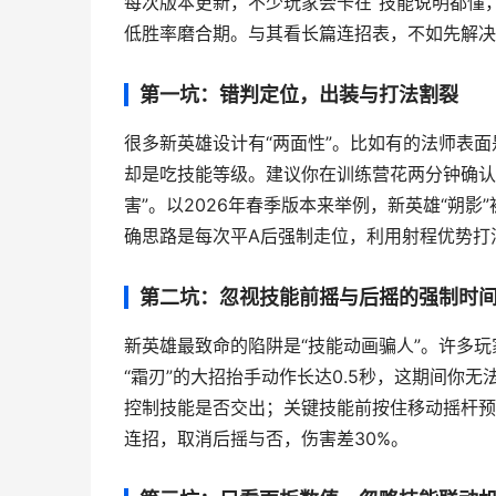
每次版本更新，不少玩家会卡在“技能说明都懂
低胜率磨合期。与其看长篇连招表，不如先解决
第一坑：错判定位，出装与打法割裂
很多新英雄设计有“两面性”。比如有的法师表
却是吃技能等级。建议你在训练营花两分钟确认
害”。以2026年春季版本来举例，新英雄“朔
确思路是每次平A后强制走位，利用射程优势打
第二坑：忽视技能前摇与后摇的强制时
新英雄最致命的陷阱是“技能动画骗人”。许多玩
“霜刃”的大招抬手动作长达0.5秒，这期间你
控制技能是否交出；关键技能前按住移动摇杆预
连招，取消后摇与否，伤害差30%。