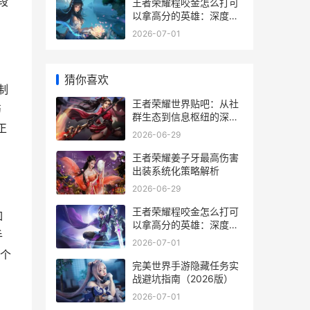
段
王者荣耀程咬金怎么打可
以拿高分的英雄：深度解
析
2026-07-01
猜你喜欢
制
王者荣耀世界贴吧：从社
伤
群生态到信息枢纽的深度
正
解析
2026-06-29
王者荣耀姜子牙最高伤害
出装系统化策略解析
2026-06-29
王者荣耀程咬金怎么打可
如
以拿高分的英雄：深度解
手
析
2026-07-01
个
完美世界手游隐藏任务实
战避坑指南（2026版）
2026-07-01