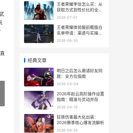
王者荣耀李信怎么买：从
获取方式到性价比的全面
武
拆解
2026-07-01
玩
王者荣耀体验服前瞻版白
瞬
名单申请：渠道与实操指
南
2026-06-30
直
经典文章
明日之后怎么邀请好友同
居：全方位指南
2026-03-04
2026年赵云高阶操作设置
指南：精准与灵动并存
»
2026-04-16
狂铁伤害最大化出装：
2026赛季核心爆发流解析
2026-06-29