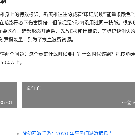
机制
身上的特效标识。新英雄往往隐藏着“印记层数”“能量条颜色”“
能在暗影形态下伤害翻倍，但前提是3秒内没用过同一技能。很多
作要这样：暗影形态开启后，先放E技能挂标记，等标记快消失
刻意攒能量，别为了换血浪费资源。
懂两个问题：这个英雄什么时候能打？什么时候该跑？把技能硬
50%以上。
没有了！
-07-01
下一篇 
梦幻西游手游：2026 年平民门派数据盘点