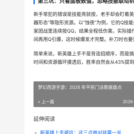
第三坑：只看面板数值，忽略技能联动
新手常犯的错误是技能亮就按，老手却会盯着英雄
器形态”等隐形资源。以“蚀夜”为例，它的Q技
家团战里连续按QQ，结果全程低伤害。实际操
间再用Q引爆，这时候爆发才完整。补刀时也要
简单来说，新英雄上手不是背连招顺序，而是搞
时间和资源循环摸透后，胜率自然会从43%提到
梦幻西游手游：2026 年平民门派数据盘点
« 上一篇
2026
延伸阅读
新英雄上手避坑：这三点做对就赢一半