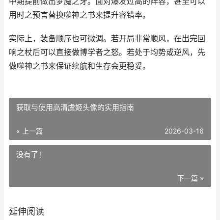
中期提前做出梦魇之牙。面对爆发过高的阵容，甚至可以
用时之预言替换噬神之书来提升容错率。
实际上，装备顺序也可微调。若开局非常顺风，在出完回
响之杖后可以直接做博学者之怒。若处于均势或逆风，先
做噬神之书来保证续航和生存会更稳妥。
获取与使用高清虞姬头像的实用指南
« 上一篇
2026-03-16
没有了！
下一篇 »
延伸阅读