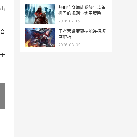
热血传奇师徒系统：装备
出
授予的规则与实用策略
2026-02-15
王者荣耀廉颇技能连招顺
合
序解析
2026-03-09
于
»