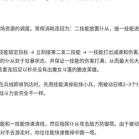
场资源的调度。常规消耗连招为：二技能放置仆从，接一技能进
技能锁定目标 → 立刻接第二发二技能 → 一技能打出减速和伤害
的仆从处于狂暴状态，并保证一技能的伤害打满，从而最大化大
，这套连招足以秒杀没有出魔女斗篷的脆皮英雄。
在兵线即将到达时，先用技能清掉前排小兵，用被动召唤2-3个
的战斗力会完全不一样。
能和一技能快速清线，然后指挥仆从攻击敌方防御塔。由于被动
对手去游走时，你往往能快速推掉中路一塔。