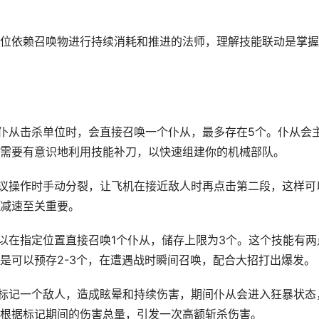
位依赖召唤物进行持续消耗和推进的法师，理解技能联动是掌握
的仆从击杀单位时，会直接召唤一个仆从，最多存在5个。仆从会
需要有意识地利用技能补刀，以快速组建你的机械部队。
建议操作时手动分裂，让飞机在接近敌人时再点击第二段，这样可
减速至关重要。
可以在指定位置直接召唤1个仆从，储存上限为3个。这个技能有两
是可以预存2-3个，在遭遇战时瞬间召唤，配合大招打出爆发。
。标记一个敌人，造成眩晕和持续伤害，期间仆从会进入狂暴状态
根据标记期间的伤害总量，引发一次高额斩杀伤害。