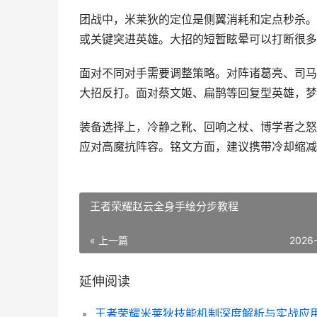
团战中，米莱狄的定位是侧翼消耗和定点秒杀。
或关键突进英雄。大招的短暂眩晕可以打断很多
面对不同对手需要调整策略。对阵诸葛亮、司马
大招反打。面对蔡文姬、扁鹊等回复型英雄，梦
装备选择上，冷静之靴、回响之杖、博学者之怒
应对高魔抗阵容。铭文方面，建议携带冷却缩减
王者荣耀赵云全身手绘分步教程
« 上一篇
2026
延伸阅读
王者荣耀米莱狄技能机制深度解析与实战应