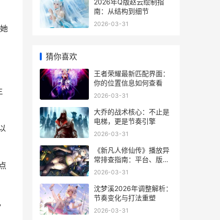
2026年Q版赵云绘制指
南：从结构到细节
2026-03-31
她
猜你喜欢
王者荣耀最新匹配界面：
你的位置信息如何查看
主
2026-03-31
大乔的战术核心：不止是
电梯，更是节奏引擎
以
2026-03-31
《新凡人修仙传》播放异
常排查指南：平台、版权
点
与技术的多维视角
2026-03-31
沈梦溪2026年调整解析：
节奏变化与打法重塑
，
2026-03-31