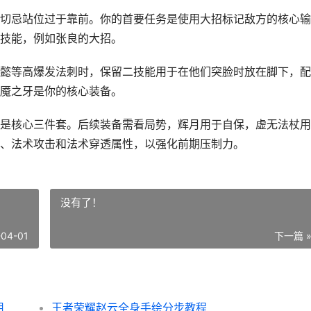
切忌站位过于靠前。你的首要任务是使用大招标记敌方的核心输
技能，例如张良的大招。
懿等高爆发法刺时，保留二技能用于在他们突脸时放在脚下，配
魇之牙是你的核心装备。
是核心三件套。后续装备需看局势，辉月用于自保，虚无法杖用
、法术攻击和法术穿透属性，以强化前期压制力。
没有了！
-04-01
下一篇 
用
王者荣耀赵云全身手绘分步教程