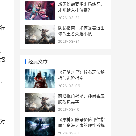
新英雄需要多少场练习，
才能踏入排位赛？
2026-03-31
行
队长指南：如何妥善退出
你的王者荣耀小队
2026-03-31
。
招
经典文章
《元梦之星》核心玩法解
析与进阶指南
仆
2026-03-06
前沿视角揭秘：孙尚香皮
肤视觉美学
2026-03-10
《原神》账号价值评估指
对
南：资深玩家的理性拆解
2026-03-01