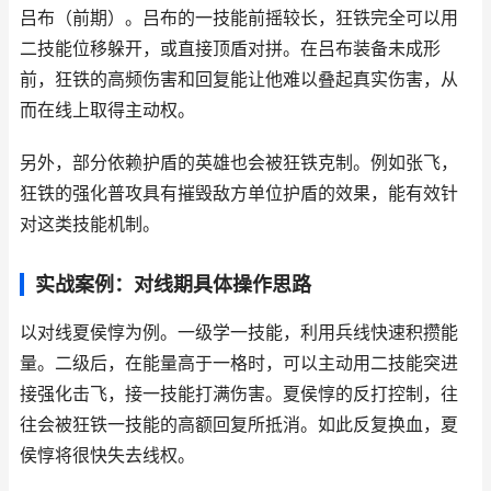
吕布（前期）。吕布的一技能前摇较长，狂铁完全可以用
二技能位移躲开，或直接顶盾对拼。在吕布装备未成形
前，狂铁的高频伤害和回复能让他难以叠起真实伤害，从
而在线上取得主动权。
另外，部分依赖护盾的英雄也会被狂铁克制。例如张飞，
狂铁的强化普攻具有摧毁敌方单位护盾的效果，能有效针
对这类技能机制。
实战案例：对线期具体操作思路
以对线夏侯惇为例。一级学一技能，利用兵线快速积攒能
量。二级后，在能量高于一格时，可以主动用二技能突进
接强化击飞，接一技能打满伤害。夏侯惇的反打控制，往
往会被狂铁一技能的高额回复所抵消。如此反复换血，夏
侯惇将很快失去线权。