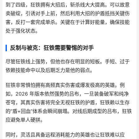
到了四级，狂铁拥有大招后，斩杀线大大提高。可以故意
卖破绽，引诱对手上前，然后利用大招的护盾抵挡关键伤
害，反打一套完成单杀。关键在于计算好能量，确保技能
处于强化状态。
反制与被克：狂铁需要警惕的对手
尽管狂铁线上强势，但他也存在明显的短板。手短、过于
依赖技能命中以及后期乏力是他的弱点。
狂铁非常惧怕拥有高频真实伤害或爆发极高的英雄。例
如，2026 年版本依然强势的吕布，一旦装备破军和纯净
苍穹，其真实伤害将完全无视狂铁的护盾，狂铁赖以生存
的“盾+回血”体系会瞬间崩塌。对线后期成型的吕布，狂铁
应避免单人硬拼。
同时，灵活且具备远程消耗能力的英雄也让狂铁难以应