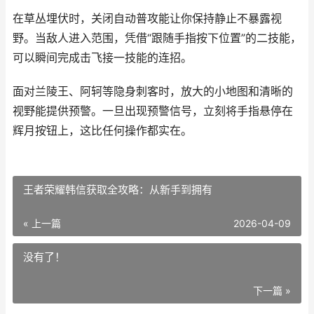
在草丛埋伏时，关闭自动普攻能让你保持静止不暴露视
野。当敌人进入范围，凭借“跟随手指按下位置”的二技能，
可以瞬间完成击飞接一技能的连招。
面对兰陵王、阿轲等隐身刺客时，放大的小地图和清晰的
视野能提供预警。一旦出现预警信号，立刻将手指悬停在
辉月按钮上，这比任何操作都实在。
王者荣耀韩信获取全攻略：从新手到拥有
« 上一篇
2026-04-09
没有了！
下一篇 »