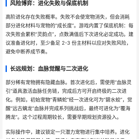
风险博弈：进化失败与保底机制
高阶进化存在失败概率。失败不会使宠物消失，但会消耗
部分进化材料与宠物的“成长度”。游戏内置了保底机制：每
次失败会累积“灵韵点”，点数满值后下次进化必定成功。建
议准备进化时，至少备足 2-3 份主材料以应对失败风险，
避免中断养成节奏。
长远规划：血脉觉醒与二次进化
部分稀有宠物拥有隐藏血脉。首次进化后，需使用“血脉灵
引”道具激活血脉任务链，完成后方可开启终极的二次进
化。例如，初始宠物“青鳞蛇”经一次进化可为“碧水蛟”，觉
醒“远古螭龙”血脉并完成系列挑战后，最终可进化为“覆海
腾龙”。这个过程周期较长，需要早期规划资源投入。
实际操作中，建议锁定一只潜力宠物进行集中培养。进化