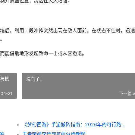
制并调整位置，灵活性大大增强。
墙后，利用二段冲锋突然出现在敌人面前。在状态不佳时，迅速
。
而能借助地形发起致命一击或从容撤退。
径与核
没有了！
-04-21
下一篇 
《梦幻西游》手游搬砖指南：2026年的可行路径与核心策略
《梦幻西游》手游搬砖变现人民币：2026年的可行路径与核心策略
王者荣耀李信简笔画分步教程