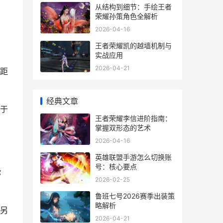
从结构到细节：手绘王者
荣耀孙策角色全解析
2026-04-16
王者荣耀凯的越墙机制与
实战应用
2026-04-21
距
经典文章
于
王者荣耀李信进阶指南：
掌握双形态的艺术
2026-04-16
英雄联盟手游怎么切换账
号：核心要点
你
2026-02-25
鲁班七号2026赛季出装策
略解析
另
2026-04-21