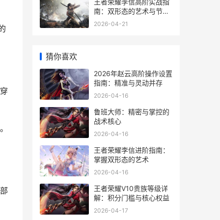
王者荣耀李信高阶实战指
南：双形态的艺术与节奏
掌控
2026-04-21
的
猜你喜欢
2026年赵云高阶操作设置
指南：精准与灵动并存
穿
2026-04-16
鲁班大师：精密与掌控的
战术核心
。
2026-04-16
王者荣耀李信进阶指南：
掌握双形态的艺术
2026-04-16
王者荣耀V10贵族等级详
部
解：积分门槛与核心权益
2026-04-17