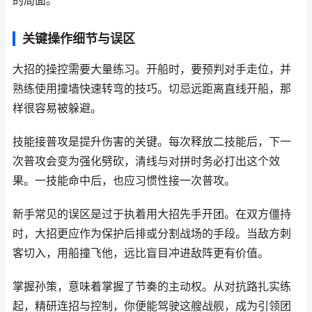
的局面。
关键操作细节与误区
大招的操控需要大量练习。开船时，要预判对手走位，并
熟练使用撞墙快速转弯的技巧。切忌远距离直线开船，那
样很容易被躲避。
技能接普攻是提升伤害的关键。每次释放二技能后，下一
次普攻会变为强化劈砍，清线与对拼时务必打出这个效
果。一技能命中后，也应习惯性接一次普攻。
新手常见的误区是过于执着用大招先手开团。在双方僵持
时，大招更应作为保护后排或分割战场的手段。当敌方刺
客切入，用船撞飞他，远比盲目冲进敌阵更有价值。
掌握孙策，意味着掌握了节奏的主动权。从对抗路扎实练
起，精研连招与控制，你便能驾驶这艘战舰，成为引领团