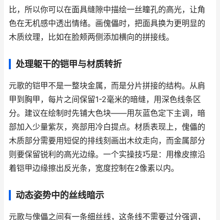
比，所以你可以在面具缝隙中描绘一丝瞳孔的高光，让角
色在无机感中透出情绪。画傀儡时，把面具换为更明显的
木质纹理，比如在脸颊两侧添加横向的拼接线。
处理躯干的铠甲与材质转折
元歌的铠甲不是一整块金属，而是分片拼接的结构。从肩
甲到胸甲，每片之间保留1-2毫米的暗缝，用深色线条区
分。建议在绘制时先铺大色块——用灰蓝色定下主调，暗
部加入少量紫灰，亮部用冷白提点。材质表现上，傀儡的
木质部分需要用短促的排线刻画出木纹走向，而金属部分
则要保留锐利的高光边缘。一个实操技巧是：用橡皮擦沿
着铠甲边缘擦出反光条，宽度控制在2像素以内。
动态姿势中的丝线暗示
元歌与傀儡之间有一条细丝线，这条线不需要过分强调，