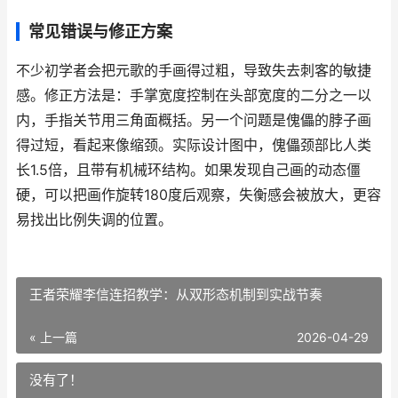
常见错误与修正方案
不少初学者会把元歌的手画得过粗，导致失去刺客的敏捷
感。修正方法是：手掌宽度控制在头部宽度的二分之一以
内，手指关节用三角面概括。另一个问题是傀儡的脖子画
得过短，看起来像缩颈。实际设计图中，傀儡颈部比人类
长1.5倍，且带有机械环结构。如果发现自己画的动态僵
硬，可以把画作旋转180度后观察，失衡感会被放大，更容
易找出比例失调的位置。
王者荣耀李信连招教学：从双形态机制到实战节奏
« 上一篇
2026-04-29
没有了！