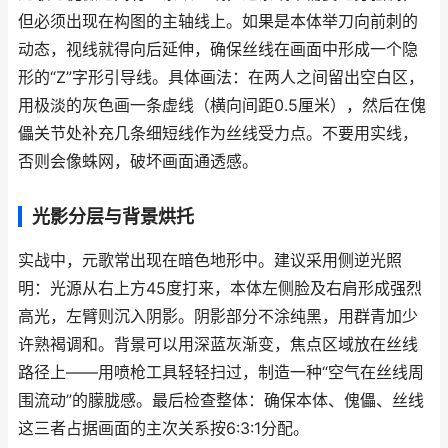
但必须出现在构图的主轴线上。如果是本体举刀向前刺的
动态，视线就得向后延伸，确保丝线在画面中形成一个隐
形的“Z”字形引导线。具体画法：在两人之间留出空白区，
用极淡的灰色画一条虚线（横向间距0.5厘米），然后在傀
儡关节处补充几条细短线作为丝线受力点。不要用实线，
否则会像蛛网，破坏画面通透感。
光影分层与背景烘托
实战中，元歌常出现在暗色地形中。建议采用侧逆光照
明：光源从右上方45度打来，本体左侧脸及右肩形成强烈
高光，左臂则沉入阴影。阴影部分不涂纯黑，用群青加少
许熟褐调和。背景可以用深蓝灰渐变，焦点区域放在丝线
路径上——用喷枪工具轻轻扫过，制造一种“空气在丝线周
围流动”的朦胧感。最后检查整体：确保本体、傀儡、丝线
这三者占据画面的主次关系按6:3:1分配。