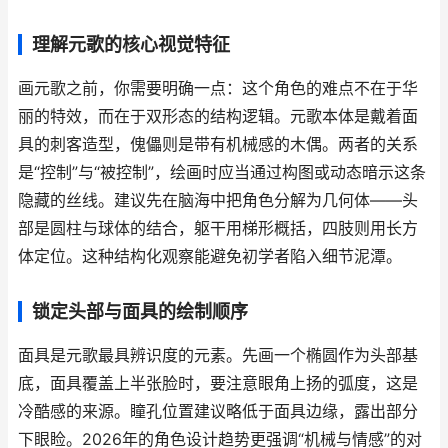
理解元歌的核心视觉特征
画元歌之前，你需要明确一点：这个角色的难点不在于华
丽的特效，而在于双形态的结构逻辑。元歌本体是戴着面
具的刺客造型，傀儡则是带有机械感的木偶。两者的关系
是“控制”与“被控制”，绘画时应当通过构图或动态暗示这条
隐藏的丝线。建议先在脑海中把角色分解为几何体——头
部是圆柱与球体的结合，躯干用梯形概括，四肢则用长方
体定位。这种结构化观察能避免初学者陷入细节泥潭。
锁定头部与面具的绘制顺序
面具是元歌最具辨识度的元素。先画一个椭圆作为头部基
底，面具覆盖上半张脸时，要注意眼角上扬的弧度，这是
冷酷感的来源。瞳孔位置建议略低于面具边缘，露出部分
下眼睑。2026年的角色设计趋势更强调“机械与情感”的对