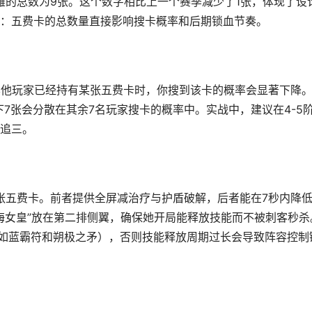
雄的总数为9张。这个数字相比上一个赛季减少了1张，体现了设
：五费卡的总数量直接影响搜卡概率和后期锁血节奏。
其他玩家已经持有某张五费卡时，你搜到该卡的概率会显著下降
下7张会分散在其余7名玩家搜卡的概率中。实战中，建议在4-5
追三。
两张五费卡。前者提供全屏减治疗与护盾破解，后者能在7秒内降
深海女皇”放在第二排侧翼，确保她开局能释放技能而不被刺客秒杀
（如蓝霸符和朔极之矛），否则技能释放周期过长会导致阵容控制