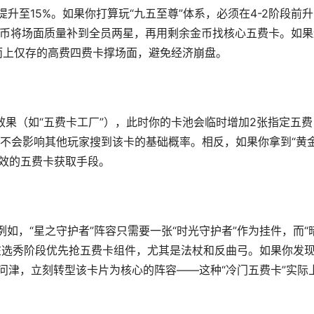
升至15%。如果你打算玩“九五至尊”体系，必须在4-2阶段前
0金币将场面质量补到全员两星，再用剩余金币找核心五费卡。如果
而上仅存的高费四费卡撑场面，避免经济崩盘。
”效果（如“五费卡工厂”），此时你的卡池会临时增加2张指定五费
不会影响其他玩家搜到该卡的基础概率。相反，如果你拿到“黄
高效的五费卡获取手段。
如，“星之守护者”阵容只需要一张“时光守护者”作为挂件，而“
议在选秀阶段优先抢五费卡组件，尤其是法杖和反曲弓。如果你发
问津，立刻转型该卡片为核心的阵容——这种“冷门五费卡”实际