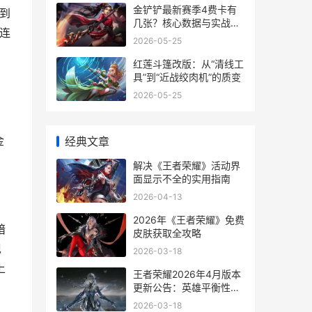
金铲铲最新赛季4费卡有
升到
几张？核心数据与实战应
连
用
2026-05-25
红莲斗篷改版：从“清线工
具”到“近战绞肉机”的质变
2026-05-25
金
经典文章
解决《王者荣耀》活动界
面显示不全的实用指南
2026-04-13
2026年《王者荣耀》免费
暗
皮肤获取全攻略
现
2026-03-18
上
王者荣耀2026年4月版本
更新公告：英雄平衡性调
整与战场体验优化
2026-03-18