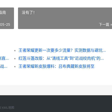
指南
没有了！
-05-25
下一篇 
王者荣耀更新一次要多少流量？实测数据与避坑指南
王者荣耀姜子牙新皮肤获取全攻略：从活动到直购的详细路径
红莲斗篷改版：从“清线工具”到“近战绞肉机”的质变
金铲铲最新赛季4费卡有几张？核心数据与实战应用
王者荣耀新皮肤爆料：吕布典藏新皮肤将至
2
XML地图