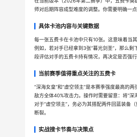
在当前版本（2026年第二赛季）中，五费卡英
师对后期阵容成型难度的调整。你需要明确一点
具体卡池内容与关键数据
每一张五费卡在卡池中只有10张。这意味着当
例如，若对手已经拿到3张“暮光剑圣”，那么剩
段评估对手的五费卡持有情况，再决定是否强行
当前赛季值得重点关注的五费卡
“深海女皇”和“虚空领主”是本赛季强度最高的
敌方全体40%攻击力。操作时需要留意：将“
对于“虚空领主”，务必为其搭配两件回蓝装备
断裂。
实战搜卡节奏与决策点