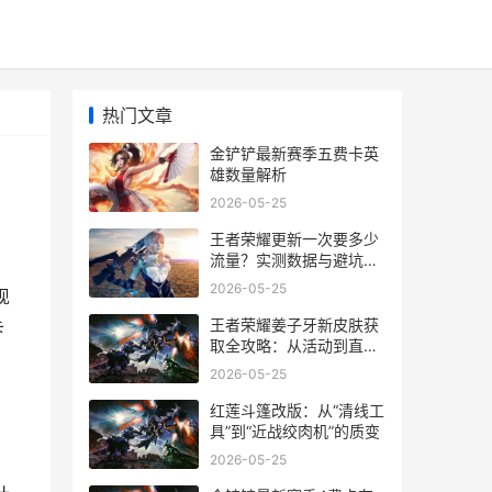
热门文章
金铲铲最新赛季五费卡英
雄数量解析
2026-05-25
王者荣耀更新一次要多少
流量？实测数据与避坑指
南
2026-05-25
现
王者荣耀姜子牙新皮肤获
卡
取全攻略：从活动到直购
的详细路径
2026-05-25
红莲斗篷改版：从“清线工
具”到“近战绞肉机”的质变
2026-05-25