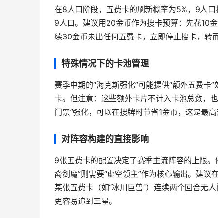
在8人口阶段，五费卡的刷新概率为5%，9人口提
9人口。建议用20金币作为搜卡预算：先花1
续30金币未出任何五费卡，立即停止搜卡，转
特殊情况下的卡池管理
赛季中期的“海克斯强化”可能提供“额外五费卡
卡。但注意：这些额外卡片不计入卡池总数，也
门票”强化，可以在搜牌时节省1金币，这是最
对阵容构建的直接影响
9张五费卡的配置决定了赛季主流阵容的上限。例
裔剑魔”则需要“虚空领主”作为核心输出。建
某张五费卡（如“冰川巨兽”）连续两个回合无人
更容易追到三星。