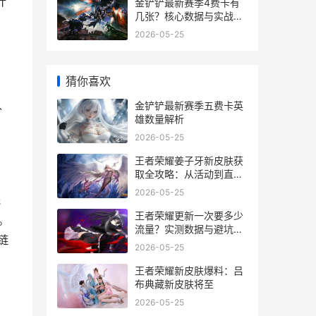
计
金铲铲最新赛季4费卡有
几张？核心数据与实战应
用
2026-05-25
猜你喜欢
。
金铲铲最新赛季五费卡英
阶
雄数量解析
2026-05-25
王者荣耀姜子牙新皮肤获
取全攻略：从活动到直购
的详细路径
2026-05-25
低
王者荣耀更新一次要多少
。
流量？实测数据与避坑指
链
南
2026-05-25
王者荣耀新皮肤爆料：吕
布典藏新皮肤将至
2026-05-25