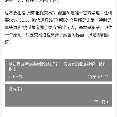
消费凭证，过程长达1-3个月。
也不要相信所谓“担保交易”。藏宝阁是唯一官方渠道，任何
要求你加QQ、微信进行线下转账的交易都是诈骗。特别是
那些声称“绕过藏宝阁手续费”的中间人，基本是骗子。记住
一个原则：只要交易过程离开了藏宝阁界面，风险即刻翻
倍。
梦幻西游手游能搬砖赚钱吗？一份务实的收益拆解与操作
指南
« 上一篇
2026-06-22
没有了！
下一篇 »