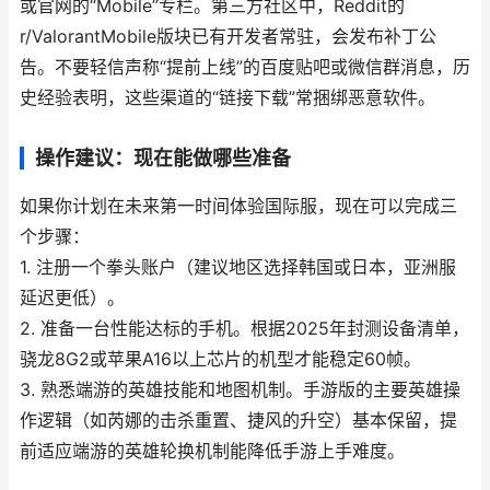
或官网的“Mobile”专栏。第三方社区中，Reddit的
r/ValorantMobile版块已有开发者常驻，会发布补丁公
告。不要轻信声称“提前上线”的百度贴吧或微信群消息，历
史经验表明，这些渠道的“链接下载”常捆绑恶意软件。
操作建议：现在能做哪些准备
如果你计划在未来第一时间体验国际服，现在可以完成三
个步骤：
1. 注册一个拳头账户（建议地区选择韩国或日本，亚洲服
延迟更低）。
2. 准备一台性能达标的手机。根据2025年封测设备清单，
骁龙8G2或苹果A16以上芯片的机型才能稳定60帧。
3. 熟悉端游的英雄技能和地图机制。手游版的主要英雄操
作逻辑（如芮娜的击杀重置、捷风的升空）基本保留，提
前适应端游的英雄轮换机制能降低手游上手难度。