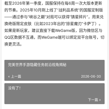
截至2026年第一季度，国服保持在每6周一次大版本更新
的节奏。2025年10月刚上线了“战利品系统”的国服定制版
——通过参与“峡谷之巅”对局可以获得“铸星碎片”，用来兑
换绝版限定皮肤（比如2023年出的“掠星魔刃”卡萨丁）。
如果是新玩家，建议直接下载WeGame版，因为微信区与
QQ区数据不互通，而WeGame端可以绑定双平台账号，切
换更灵活。
完美世界手游隐藏任务前沿视角揭秘
« 上一篇
2026-06-30
没有了！
下一篇 »