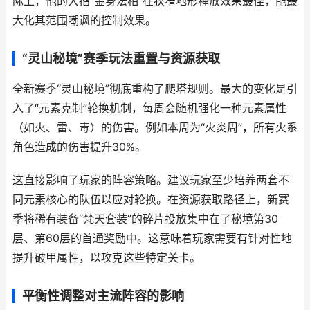
际上，他的大招“金身法相”在狭窄地形释放效果最佳，能最
大化其范围嘲讽的控制效果。
“灵山秘境”赛季玩法重置与资源获取
全新赛季“灵山秘境”彻底重构了爬塔规则。最大的变化是引
入了“元素克制”轮换机制，每周会随机强化一种元素属性
（如火、雷、毒）的伤害。例如本周为“火炎周”，所有火系
角色造成的伤害提升30%。
这直接影响了玩家的阵容策略。建议玩家至少培养两套不
同元素核心的队伍以应对轮换。在资源获取路径上，新赛
季将稀有装备“梵天套装”的碎片投放集中在了秘境第30
层、第60层的首通奖励中。这意味着玩家需要有针对性地
提升破甲属性，以攻克这些特定关卡。
平衡性调整对主流阵容的影响