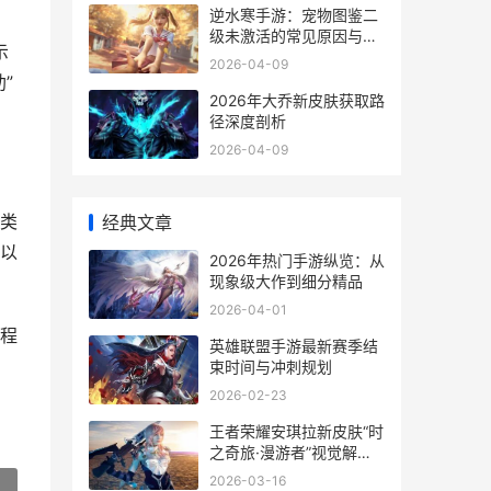
逆水寒手游：宠物图鉴二
级未激活的常见原因与解
示
决方案
2026-04-09
”
2026年大乔新皮肤获取路
径深度剖析
2026-04-09
类
经典文章
以
2026年热门手游纵览：从
现象级大作到细分精品
2026-04-01
程
英雄联盟手游最新赛季结
束时间与冲刺规划
2026-02-23
王者荣耀安琪拉新皮肤“时
之奇旅·漫游者”视觉解析
与实战观察
2026-03-16