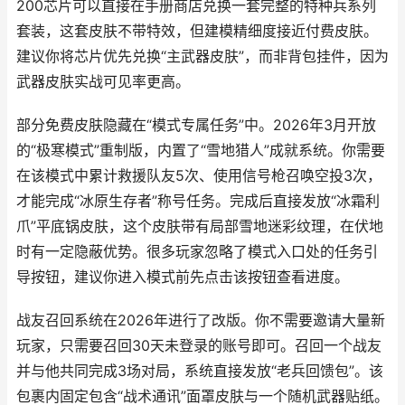
200芯片可以直接在手册商店兑换一套完整的特种兵系列
套装，这套皮肤不带特效，但建模精细度接近付费皮肤。
建议你将芯片优先兑换“主武器皮肤”，而非背包挂件，因为
武器皮肤实战可见率更高。
部分免费皮肤隐藏在“模式专属任务”中。2026年3月开放
的“极寒模式”重制版，内置了“雪地猎人”成就系统。你需要
在该模式中累计救援队友5次、使用信号枪召唤空投3次，
才能完成“冰原生存者”称号任务。完成后直接发放“冰霜利
爪”平底锅皮肤，这个皮肤带有局部雪地迷彩纹理，在伏地
时有一定隐蔽优势。很多玩家忽略了模式入口处的任务引
导按钮，建议你进入模式前先点击该按钮查看进度。
战友召回系统在2026年进行了改版。你不需要邀请大量新
玩家，只需要召回30天未登录的账号即可。召回一个战友
并与他共同完成3场对局，系统直接发放“老兵回馈包”。该
包裹内固定包含“战术通讯”面罩皮肤与一个随机武器贴纸。