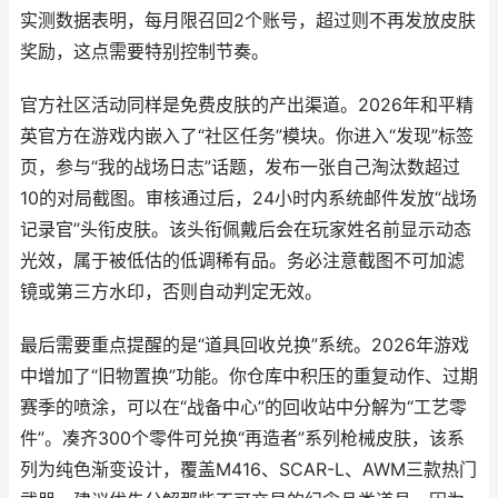
实测数据表明，每月限召回2个账号，超过则不再发放皮肤
奖励，这点需要特别控制节奏。
官方社区活动同样是免费皮肤的产出渠道。2026年和平精
英官方在游戏内嵌入了“社区任务”模块。你进入“发现”标签
页，参与“我的战场日志”话题，发布一张自己淘汰数超过
10的对局截图。审核通过后，24小时内系统邮件发放“战场
记录官”头衔皮肤。该头衔佩戴后会在玩家姓名前显示动态
光效，属于被低估的低调稀有品。务必注意截图不可加滤
镜或第三方水印，否则自动判定无效。
最后需要重点提醒的是“道具回收兑换”系统。2026年游戏
中增加了“旧物置换”功能。你仓库中积压的重复动作、过期
赛季的喷涂，可以在“战备中心”的回收站中分解为“工艺零
件”。凑齐300个零件可兑换“再造者”系列枪械皮肤，该系
列为纯色渐变设计，覆盖M416、SCAR-L、AWM三款热门