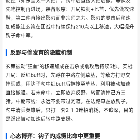
硬控（如东皇太一大招），钩中后直接大招后撤，等队友
先吃控制再进场。装备顺序：开局铁剑+匕首，优先做攻速
鞋，第二件直接出影刃而非宗师之力。影刃的暴击后移速
加成能让玄策在团战中持续保持210点以上移速，大幅提升
钩子命中率。
反野与偷发育的隐藏机制
玄策被动“狂血”的移速加成在击杀或助攻后持续5秒。实战
开局：反红buff时，先蹲在中路左侧草丛，等敌方打野交
掉惩戒，用钩子勾中红buff后拖拽至草丛，利用被动加速
直接撤退。若未命中，立即放弃反野，转而清掉己方三
猪。中期带线：永远不要带过河道。在边路草丛放钩子，
勾中清兵英雄后，只打一套2-1-3连招消耗，不追深，目的
是蹭出被动加速后转中路支援。
心态博弈：钩子的威慑比命中更重要