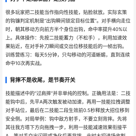
很多玩家把二技能当作指向性技能，贴脸就放。实际玄策
的钩镰判定机制是“出钩瞬间锁定目标位置”。对手横向走位
时，朝其移动方向前方半个身位出钩，命中率提升40%以
上。具体操作：先按二技能蓄力（不松手），利用加速效
果贴近，在对手补刀瞬间或交出位移技能后的一帧出钩。
训练营练习：每天5分钟，只勾移动的河道蜥蜴，直到连续
命中10次再实战。
背摔不是收尾，是节奏开关
技能描述中的“过肩摔”并非单纯的控制。正确用法是：二技
能钩中后，先平A两次触发被动加速，再用一技能拉拽调整
对手站位，最后在二技能二段生效前0.5秒释放大招位移到
安全侧。对局举例：钩中敌方射手，不要立刻背摔。先将
其往我方塔下方向拖拽一步，利用一技能减速效果衔接平
A，等对手交出闪现或净化后再背摔，此时大招进场收割。