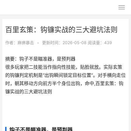
百里玄策：钩镰实战的三大避坑法则
作者：
麻痹暴击
•
更新时间：2026-05-08
阅读量：439
摘要：钩子不是瞄准器，是预判器
很多玩家把二技能当作指向性技能，贴脸就放。实际玄策
的钩镰判定机制是“出钩瞬间锁定目标位置”。对手横向走位
时，朝其移动方向前方半个身位出钩，命中,百里玄策：钩
镰实战的三大避坑法则
钩子不是瞄准器，是预判器