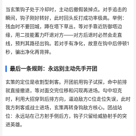
当玄策钩子处于冷却时，主动后撤假装掉点。对手追击的
瞬间，钩子刚好转好，此时回头反打成功率极高。举例：
残血时不要回城，蹲在塔下草丛，等对手靠近防御塔边
缘，用二技能蓄力吓退对方——对方后退时必然会走直
线，预判其路径出钩。若对手有净化，故意在钩中后停顿1
秒，骗出净化再背摔。
最后一条规则：永远别主动先手开团
玄策的定位是收割型刺客。开团前用钩子试探，命中前排
就直接撤退，等对面交完位移和闪现再进场。勾中坦克
时，利用大招穿到后排方向，逼迫敌方C位走位失误，此时
我方刺客或战士进场，玄策再转身钩敌方核心。团战站
位：永远站在己方射手侧后方，钩子只留给威胁射手的突
进英雄。