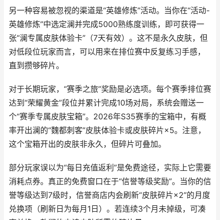
另一种容易被忽视的渠道是“英雄修炼”活动。当你在“活动-
英雄修炼”中选定澜并完成5000熟练度训练，即可获得一
张“澜专属皮肤体验卡”（7天有效）。这不是永久皮肤，但
对低段位玩家而言，可以用来在排位赛中反复练习手感，
直到攒够碎片。
对于长期玩家，“赛季之旅”奖励是必选项。每个赛季排位赛
达到“荣耀黄金”段位并累计完成10场对局，系统会赠送一
个“赛季专属皮肤宝箱”。2026年S35赛季的宝箱中，有概
率开出澜的“魏都刺客”皮肤体验卡或皮肤碎片×5。注意，
这个宝箱开出的皮肤非永久，但碎片可叠加。
部分玩家误以为“每日充值返利”是免费途径，实际上它需要
消耗点券。真正的免费窗口在于“信誉等级奖励”。当你的信
誉等级达到7级时，信誉商店内会刷新“皮肤碎片×2”的月度
兑换项（刷新日为每月1日）。若连续3个月未掉级，可凑