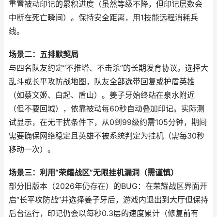
重置被动印记的累积进度（虽然等级不降，但印记层数会
中断在死亡瞬间）。保持安全距离，用1技能远程消耗兵
线。
场景二：五排默契局
与四名队友约定“不推塔、不击杀”的长期发育协议。选择大
乱斗或长平攻防战地图，队友全部选带回复或护盾英雄
（如蔡文姬、白起、盾山）。姜子牙始终站在泉水附近
（但不要回城），依靠被动每60秒自动叠加印记。实际测
试显示，在无干扰条件下，从0到99级约需105分钟，期间
需要确保网络稳定且英雄不被系统判定为挂机（需每30秒
移动一次）。
场景三：利用“荣耀战区”无限挂机漏洞（需谨慎）
部分旧版本（2026年仍存在）的BUG：在荣耀战区界面开
启“长平攻防战”并选择姜子牙后，游戏内退出到大厅但保持
后台运行，印记仍会以每秒0.3层的速度累计（修复前有