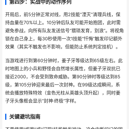
第四步：实战中的动作序列
开局后，前5分钟正常对线，用2技能“湮灭”清理兵线，保
持血量在70%以上。10分钟后队友可能开始抱团，此时需
避免参战，向所有队友发送信号“猥琐发育，别浪”。将视角
锁在自己身上，每30秒使用一次1技能“忏悔”触发印记额外
效果（其实不触发也不影响，但能防止系统判定挂机）。
当游戏进行到第60分钟时，姜子牙等级达到65级左右。此
时地图上的小兵和野怪会自然增长属性，但姜子牙双抗已
接近2000，不会受到致命威胁。第90分钟时等级达到85
级，第105分钟迎来最后一次封神。在99级达成瞬间，系
统会播放特殊特效（金色光柱从英雄头顶升起），同时姜
子牙头像框会显示“封神·终极”字样。
关键避坑指南