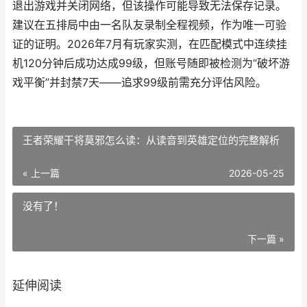
退出游戏并关闭网络，但该操作可能导致无法保存记录。
建议在五排局中由一名队友录制全程视频，作为唯一可验
证的证明。2026年7月有玩家实测，在匹配模式中连续挂
机120分钟后成功达成99级，但账号随即被检测为“破坏游
戏平衡”并封禁7天——追求99级前需充分评估风险。
王者荣耀干将莫邪怎么读：从读音到英雄定位的完整解析
« 上一篇
2026-05-25
没有了！
下一篇 »
延伸阅读