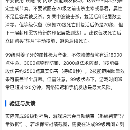
不要使用“疾跑”或“闪现”技能触发被动，这会中断印记的固
定生成节奏。不要试图在20级之前击杀主宰或暴君，属性
不足且容易被反杀。如果中途被击杀，复活后印记层数会
清零，但等级保留（例如70级死亡则复活后仍是70级，但
下一层封印需等待新的印记层数到达）。建议每次死亡后
立即购买“辉月”主动技能，避免后续死亡。
99级时姜子牙的属性极为夸张：不依赖装备就有近18000
点生命、3000点物理防御、2800点法术防御，1技能每一
段伤害约2500点真实伤害（持续8秒），2技能范围眩晕效
果可覆盖半个屏幕。但需注意，99级状态下，游戏时间通
常已超过120分钟，网络延迟和手机发热是最大风险。
验证与反馈
实际完成99级封神后，游戏通常会自动结束（系统判定“异
常数据”）。若想保留战绩截图，需要在达成99级瞬间立刻