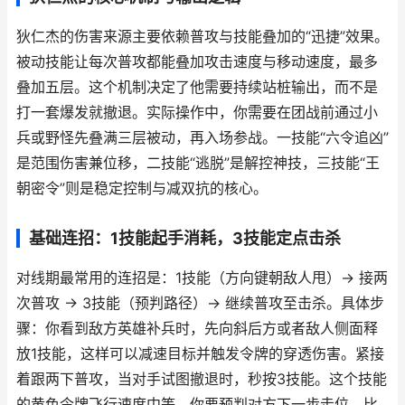
狄仁杰的伤害来源主要依赖普攻与技能叠加的“迅捷”效果。
被动技能让每次普攻都能叠加攻击速度与移动速度，最多
叠加五层。这个机制决定了他需要持续站桩输出，而不是
打一套爆发就撤退。实际操作中，你需要在团战前通过小
兵或野怪先叠满三层被动，再入场参战。一技能“六令追凶”
是范围伤害兼位移，二技能“逃脱”是解控神技，三技能“王
朝密令”则是稳定控制与减双抗的核心。
基础连招：1技能起手消耗，3技能定点击杀
对线期最常用的连招是：1技能（方向键朝敌人甩）→ 接两
次普攻 → 3技能（预判路径）→ 继续普攻至击杀。具体步
骤：你看到敌方英雄补兵时，先向斜后方或者敌人侧面释
放1技能，这样可以减速目标并触发令牌的穿透伤害。紧接
着跟两下普攻，当对手试图撤退时，秒按3技能。这个技能
的黄色令牌飞行速度中等，你要预判对方下一步走位，比