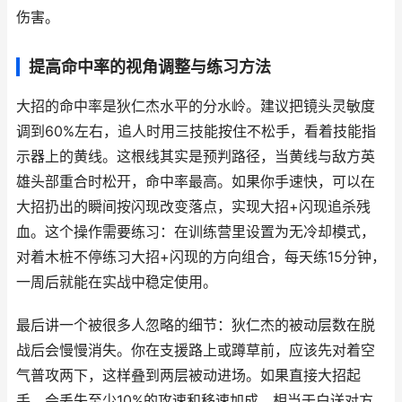
伤害。
提高命中率的视角调整与练习方法
大招的命中率是狄仁杰水平的分水岭。建议把镜头灵敏度
调到60%左右，追人时用三技能按住不松手，看着技能指
示器上的黄线。这根线其实是预判路径，当黄线与敌方英
雄头部重合时松开，命中率最高。如果你手速快，可以在
大招扔出的瞬间按闪现改变落点，实现大招+闪现追杀残
血。这个操作需要练习：在训练营里设置为无冷却模式，
对着木桩不停练习大招+闪现的方向组合，每天练15分钟，
一周后就能在实战中稳定使用。
最后讲一个被很多人忽略的细节：狄仁杰的被动层数在脱
战后会慢慢消失。你在支援路上或蹲草前，应该先对着空
气普攻两下，这样叠到两层被动进场。如果直接大招起
手，会丢失至少10%的攻速和移速加成，相当于白送对方