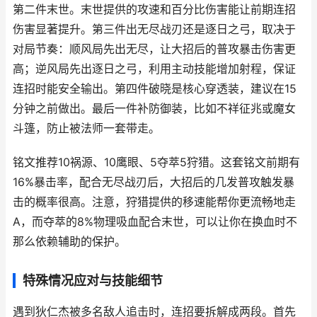
第二件末世。末世提供的攻速和百分比伤害能让前期连招
伤害显著提升。第三件出无尽战刃还是逐日之弓，取决于
对局节奏：顺风局先出无尽，让大招后的普攻暴击伤害更
高；逆风局先出逐日之弓，利用主动技能增加射程，保证
连招时能安全输出。第四件破晓是核心穿透装，建议在15
分钟之前做出。最后一件补防御装，比如不祥征兆或魔女
斗篷，防止被法师一套带走。
铭文推荐10祸源、10鹰眼、5夺萃5狩猎。这套铭文前期有
16%暴击率，配合无尽战刃后，大招后的几发普攻触发暴
击的概率很高。注意，狩猎提供的移速能帮你更流畅地走
A，而夺萃的8%物理吸血配合末世，可以让你在换血时不
那么依赖辅助的保护。
特殊情况应对与技能细节
遇到狄仁杰被多名敌人追击时，连招要拆解成两段。首先