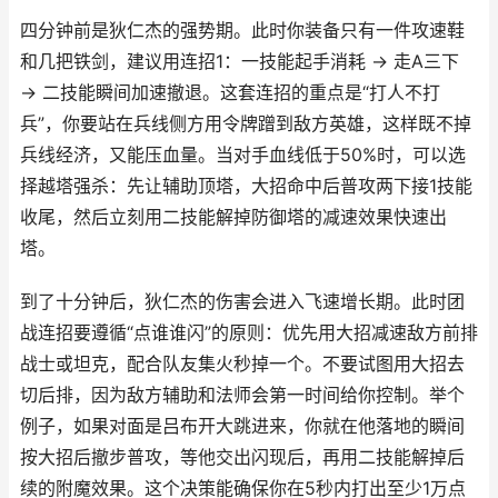
四分钟前是狄仁杰的强势期。此时你装备只有一件攻速鞋
和几把铁剑，建议用连招1：一技能起手消耗 → 走A三下
→ 二技能瞬间加速撤退。这套连招的重点是“打人不打
兵”，你要站在兵线侧方用令牌蹭到敌方英雄，这样既不掉
兵线经济，又能压血量。当对手血线低于50%时，可以选
择越塔强杀：先让辅助顶塔，大招命中后普攻两下接1技能
收尾，然后立刻用二技能解掉防御塔的减速效果快速出
塔。
到了十分钟后，狄仁杰的伤害会进入飞速增长期。此时团
战连招要遵循“点谁谁闪”的原则：优先用大招减速敌方前排
战士或坦克，配合队友集火秒掉一个。不要试图用大招去
切后排，因为敌方辅助和法师会第一时间给你控制。举个
例子，如果对面是吕布开大跳进来，你就在他落地的瞬间
按大招后撤步普攻，等他交出闪现后，再用二技能解掉后
续的附魔效果。这个决策能确保你在5秒内打出至少1万点