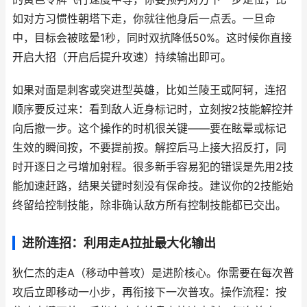
如对方习惯性朝塔下走，你就往他身后一点丢。一旦命
中，目标会被眩晕1秒，同时双抗降低50%。这时候你直接
开启大招（开启后提升攻速）持续输出即可。
如果对面是刺客或突进型英雄，比如兰陵王或阿轲，连招
顺序要反过来：看到敌人近身标记时，立刻按2技能解控并
向后撤一步。这个操作的时机很关键——要在眩晕或标记
生效的瞬间按，不要提前按。解控后马上接大招反打，同
时开逐日之弓增加射程。很多新手容易犯的错误是先用2技
能加速赶路，结果关键时刻没有保命技。建议你的2技能始
终留给控制技能，除非确认敌方所有控制技能都已交出。
进阶连招：利用走A拉扯最大化输出
狄仁杰的走A（移动中普攻）是进阶核心。你需要在每次普
攻后立即移动一小步，再衔接下一次普攻。操作流程：按