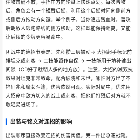
住攻击键不放，手指在方向轮盘上快速点划。每次普攻
后，角色会有一个短暂后摇，利用这个后摇时间向侧前方
或侧后方拖动方向键。举个例子，当你追击残血时，普攻
后朝敌人逃跑路线的侧方移动，这样既能保持距离，又能
让后续的令牌更容易命中。
团战中的连招节奏是：先积攒三层被动→ 大招起手标记前
排坦克或刺客 → 二技能留作自保 → 一技能用于填补输出
间隙（CD好了就朝人多的地方放）。注意，大招的减双抗
效果对坦克非常致命，配合破晓和末世，哪怕对方出了不
祥征兆和魔女斗篷，伤害依然可观。实际对局中，优先用
大招命中敌方切入的战士或刺客，把他们打残后对方就不
敢轻易进场了。
出装与铭文对连招的影响
出装顺序直接改变连招的伤害阈值。第一件出急速战靴，