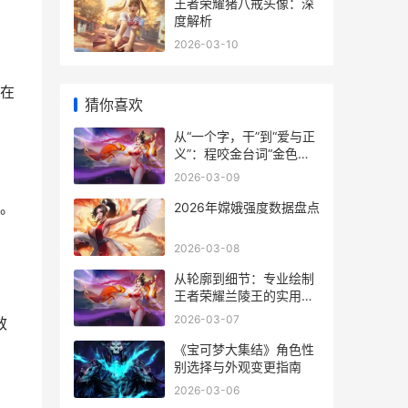
王者荣耀猪八戒头像：深
度解析
2026-03-10
在
猜你喜欢
从“一个字，干”到“爱与正
义”：程咬金台词“金色传
说”的实战密码
2026-03-09
。
2026年嫦娥强度数据盘点
2026-03-08
从轮廓到细节：专业绘制
王者荣耀兰陵王的实用指
南
2026-03-07
效
《宝可梦大集结》角色性
别选择与外观变更指南
2026-03-06