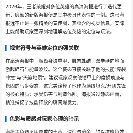
2026年，王者荣耀对多位英雄的高清海报进行了迭代更
新，廉颇的新版海报便是其中极具代表性的一例。这张海
报远不止是一张精美的宣传图，其蕴含的视觉信息，实际
上能帮助玩家更深刻地理解这位英雄的定位与玩法。
视觉符号与英雄定位的强关联
在高清海报中，廉颇身披重甲，肌肉虬结，双拳砸向地面
激起碎石与能量波纹。这个姿态直接关联了他的技能“爆裂
冲撞”与“天崩地裂”。建议玩家观察他铠甲上的磨损痕迹与
稳固的马步姿态，这完美诠释了他作为顶级坦克/开团先锋
的核心特质：承受伤害与制造混乱。海报通过静态画面，
精准捕捉了技能释放的瞬间爆发力。
色彩与质感对玩家心理的暗示
海报主色调采用厚重的土黄、深棕与暗金，辅以技能特效