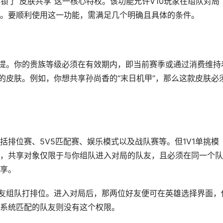
锁了“皮肤共享”这一核心特权。该功能允许V10玩家在组队对局
。要顺利使用这一功能，需满足几个明确且具体的条件。
前提。你的贵族等级必须在有效期内，即当前赛季或通过消费维持
的皮肤。例如，你想共享孙尚香的“末日机甲”，那么这款皮肤必
排位赛、5V5匹配赛、娱乐模式以及战队赛等。但1V1单挑模
，共享对象仅限于与你组队进入对局的队友，且必须在同一个队
享。
好友组队打排位。进入对局后，那两位好友便可在英雄选择界面，
系统匹配的队友则没有这个权限。