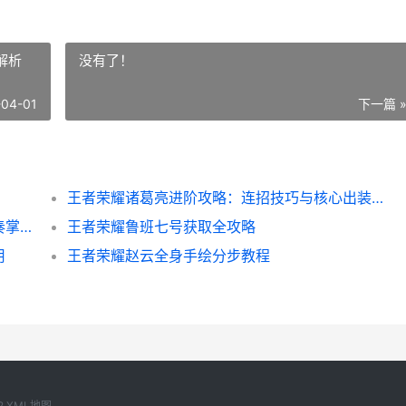
解析
没有了！
-04-01
下一篇 
王者荣耀诸葛亮进阶攻略：连招技巧与核心出装解析
鲁班大师高分局实战精要：从机制理解到节奏掌控
王者荣耀鲁班七号获取全攻略
用
王者荣耀赵云全身手绘分步教程
2
XML地图