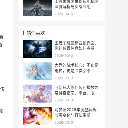
王者荣耀米莱狄技能机制
深度解析与实战应用
2026-04-01
猜你喜欢
着
王者荣耀最新匹配界面：
须
你的位置信息如何查看
2026-03-31
大乔的战术核心：不止是
电梯，更是节奏引擎
2026-03-31
《新凡人修仙传》播放异
伍
常排查指南：平台、版权
与技术的多维视角
2026-03-31
沈梦溪2026年调整解析：
使
节奏变化与打法重塑
2026-03-31