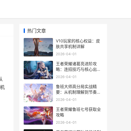
热门文章
V10玩家的核心权益：皮
肤共享机制详解
2026-04-01
王者荣耀诸葛亮进阶攻
略：连招技巧与核心出装
解析
2026-04-01
队
鲁班大师高分局实战精
享机
要：从机制理解到节奏掌
控
2026-04-01
王者荣耀鲁班七号获取全
攻略
2026-04-01