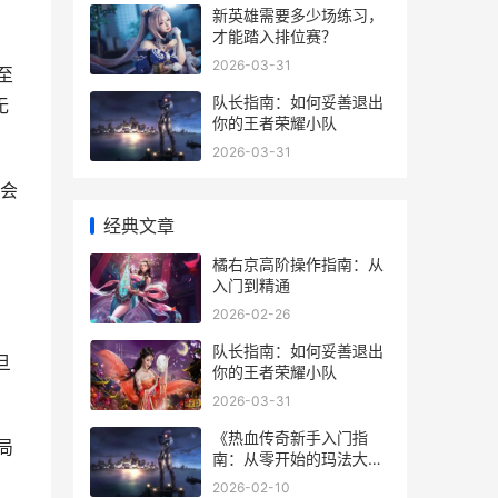
新英雄需要多少场练习，
才能踏入排位赛？
2026-03-31
至
队长指南：如何妥善退出
无
你的王者荣耀小队
2026-03-31
会
经典文章
橘右京高阶操作指南：从
入门到精通
2026-02-26
白
队长指南：如何妥善退出
旦
你的王者荣耀小队
2026-03-31
《热血传奇新手入门指
局
南：从零开始的玛法大陆
生存法则》
2026-02-10