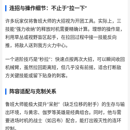
连招与操作细节：不止于“拉一下”
许多玩家仅将鲁班大师的大招视为开团工具。实际上，三
技能“强力收纳”的释放时机需要精确计算。理想的操作是，
利用草丛或视野盲区起手，在拉回过程中接一技能反向
推，将敌人送到我方火力中心。
一个进阶技巧是“秒拉”：快速点按两次大招，可以瞬间收回
机械臂，虽然拉回距离短，但几乎没有前摇，适合打断敌
方关键技能或留下贴身的刺客。
阵容适配与克制关系
鲁班大师能极大提升“呆射”（缺乏位移的射手）的生存与输
出环境，与黄忠、伽罗等英雄是经典组合。同时，他与需
要进场时机的战士（如吕布）配合，能打出毁灭性的连环
控制。