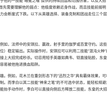
于他的一技能“暗冕之噬”提供的持续回血和范围伤害，以及大招
，首先需要理解他的弱点：他极度依赖近身作战，而且技能前摇明
力会断崖式下跌。以下从英雄选择、装备克制和团战走位三个层
例如，法师中的安琪拉、嬴政，射手里的伽罗或百里守约。这些
位）稳定输出。实际操作时，安琪拉可以利用二技能“混沌火种”
接上大招完成秒杀。切忌用短手英雄如典韦、铠直接贴脸，东皇
容易被他拖进换血陷阱。
雄。例如，花木兰在重剑形态下的“迅烈之华”具有霸体效果，可
制。而李白以其二技能“神来之笔”的不可选中状态，能轻松规避
能抬手动作时，李白可以直接向侧后方释放二技能，东皇的大招