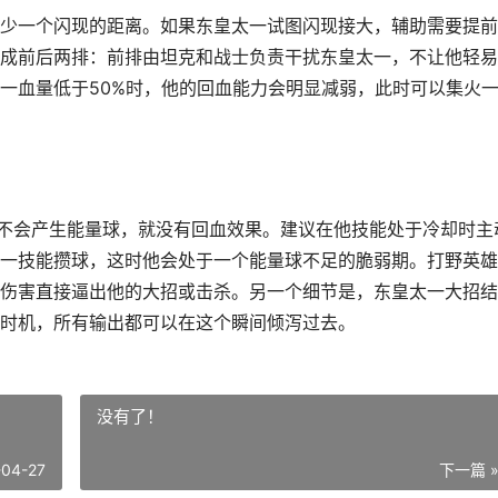
少一个闪现的距离。如果东皇太一试图闪现接大，辅助需要提前
成前后两排：前排由坦克和战士负责干扰东皇太一，不让他轻易
一血量低于50%时，他的回血能力会明显减弱，此时可以集火
，不会产生能量球，就没有回血效果。建议在他技能处于冷却时主
一技能攒球，这时他会处于一个能量球不足的脆弱期。打野英雄
伤害直接逼出他的大招或击杀。另一个细节是，东皇太一大招结
时机，所有输出都可以在这个瞬间倾泻过去。
没有了！
-04-27
下一篇 