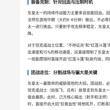
装备克制：针对回血与压制时机
东皇太一的持续作战能力主要来自技能回血，因此
法师在游戏中期（大约6-8分钟）做出，不必等
太一进行换血。只要射手攻击频率稳定，东皇太
降。
对于坦克或战士位置，“不祥征兆”和“红莲斗篷
击速度和15%的移动速度，这直接限制了东皇
一技能攒球时直接开启“红莲斗篷”贴身灼烧，同
团战走位：分割战场与骗大是关键
东皇太一最致命的威胁是他的大招。团战前，必
坦克或战士（如张飞、吕布）故意走到东皇太一
值会暴跌。此时，己方核心输出（射手和法师）
时，直接开启大招“狂兽血性”将他吼开，打断其