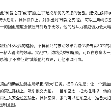
“制裁之刃”或“梦魇之牙”是必须优先考虑的装备。建议由射手
待大后期。具体操作上，射手出到“制裁之刃”后，可以主动与东
一的回血速度会被压制到近乎无效，他的战斗力和威慑力会大幅
”是性价比极高的选择。不祥征兆的被动效果会减少攻击者30%的
太一粘人输出的效率。实战中，边路英雄如廉颇，可以在东皇太一
时利用“不祥征兆”减缓他的攻速，让他难以回血。
须由辅助或边路主动承担“骗大”任务。操作方法是：让一个满血
的突进路线上，吸引他交大招。一旦东皇太一把大招用掉，他的
再进入安全位置输出。具体案例：张飞可以在东皇太一准备大招
压制意图。