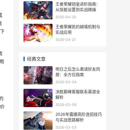
王者荣耀铠皇进阶指南：
从技能设置到实战微操
或
2026-04-22
皇
王者荣耀凯的越墙机制与
下
实战应用
2026-04-21
攻
经典文章
用
明日之后怎么邀请好友同
居：全方位指南
2026-03-04
决胜巅峰客服联系渠道全
解析
的
2026-03-08
价
2026年露娜高阶连招技巧
与实战思路解析
2026-03-03