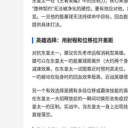
东皇太一在《王者荣耀》中的压制力，核心来源
“堕神契约”无法被净化的硬控。要有效应对他
显。一旦他的能量球无法持续命中目标，回血能
提供具体打法。
英雄选择：用射程和位移拉开差距
对抗东皇太一，建议优先考虑远程消耗型英雄。
雄可以在东皇太一的能量球距离外（大约两个身
减速效果，在东皇太一试图靠近时预判其走位，
一的被动在贴身时的回血效率极高，近战英雄很
另一个有效选择是拥有多段位移或霸体技能的英
在东皇太一大招释放前的一瞬间切换形态免疫控
皇太一的压制。实战中，当东皇太一身上出现技
直接落空。