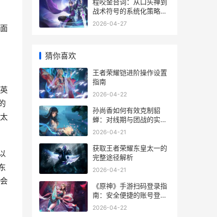
程咬金台词：从口头禅到
战术符号的系统化策略解
析
2026-04-27
面
猜你喜欢
王者荣耀铠进阶操作设置
指南
英
2026-04-22
的
孙尚香如何有效克制貂
太
蝉：对线期与团战的实战
策略
2026-04-21
获取王者荣耀东皇太一的
以
完整途径解析
东
2026-04-21
会
《原神》手游扫码登录指
南：安全便捷的账号登录
方式
2026-04-22