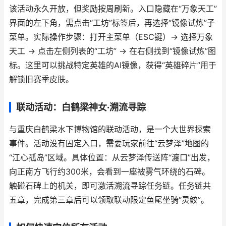
该活动永久开放，但奖励按周刷新。入口隐藏在“万象天工”
界面的左下角，需点击“工坊”标签后，再选择“镜像试炼”子
菜单。实际操作步骤：打开主菜单（ESC键）→ 选择万象
天工 → 点击左侧列表的“工坊” → 在右侧找到“镜像试炼”图
标。这里可以挑战特定英雄的AI镜像，获得“英雄碎片”用于
解锁旧赛季皮肤。
联动活动：白鹤梁神女·溯流寻踪
与重庆白鹤梁水下博物馆的联动活动，是一个大世界探索
事件。活动没有固定入口，需要玩家前往“云梦泽”地图的
“江心孤岛”区域。具体位置：从云梦泽传送阵“渡口”出发，
向正南方飞行约300米，会看到一座被雾气环绕的石碑。
触碰石碑上的机关，即可激活溯流寻踪任务链。任务链共
五章，完成第三章后可以领取联动限定鱼尾坐骑“灵鲛”。