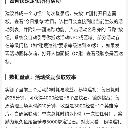
如何快速定位所有活动
建议养成一个习惯：每次登录后，先按“J”键打开日志面
板，查看“今日推荐”栏目。该栏目会直接列出当前生效的活
动列表，并附带一键追踪功能。点击活动名称旁的“寻路”按
钮，系统会自动引导你抵达活动NPC或区域。部分活动存
在等级门槛（如“秘境巡礼”要求等级达到30级），如果发
现活动图标灰暗，打开人物面板（C键）查看经验条是否达
标。
数据盘点：活动奖励获取效率
实测了当前三个活动的时耗与收益。秘境巡礼：每日耗时
约25分钟，可获得4000经验+8个星纹石。镜像挑战：每
周清理三场耗时约10分钟，收益是3000经验+1个英雄碎
片。白鹤梁联动：单次总耗时约2小时（一次性任务），奖
励为永久鱼尾坐骑与5000绑定钻石。对比来看，秘境巡礼