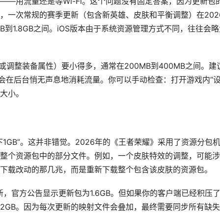
—用流量还是等Wi-Fi。这个问题没有固定答案，因为更新包
，一次常规的赛季更新（包含新英雄、皮肤和平衡调整）在202
B到1.8GB之间。iOS版本由于系统资源管理方式不同，往往会略
或调整装备属性）要小得多，通常在200MB到400MB之间。建
戏会在后台悄无声息地消耗流量。你可以手动检查：打开游戏内“
源大小。
1GB”。这并非错觉。2026年的《王者荣耀》采用了资源分包
整个资源包中的部分文件。例如，一个皮肤特效的调整，可能涉
下载改动的那几兆，而是重新下载整个包含该皮肤的资源包。
更新，官方公告显示更新包为1.6GB。但如果你的客户端已经积压
2GB。因为每次更新的映射文件会叠加，最终需要同步所有缺