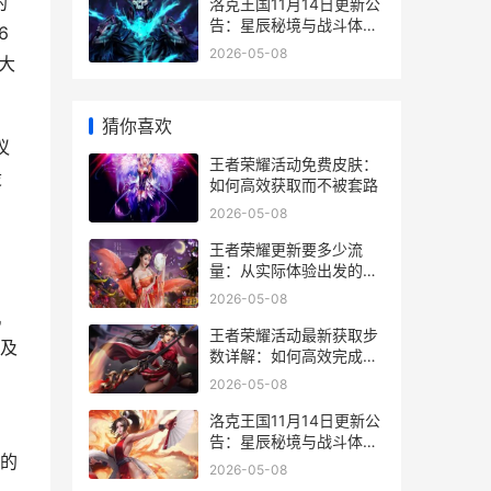
的
洛克王国11月14日更新公
告：星辰秘境与战斗体系
6
深度调整
2026-05-08
大
猜你喜欢
议
王者荣耀活动免费皮肤：
设
如何高效获取而不被套路
2026-05-08
王者荣耀更新要多少流
量：从实际体验出发的精
确估算
2026-05-08
机
王者荣耀活动最新获取步
及
数详解：如何高效完成任
务
2026-05-08
洛克王国11月14日更新公
了
告：星辰秘境与战斗体系
失的
深度调整
2026-05-08