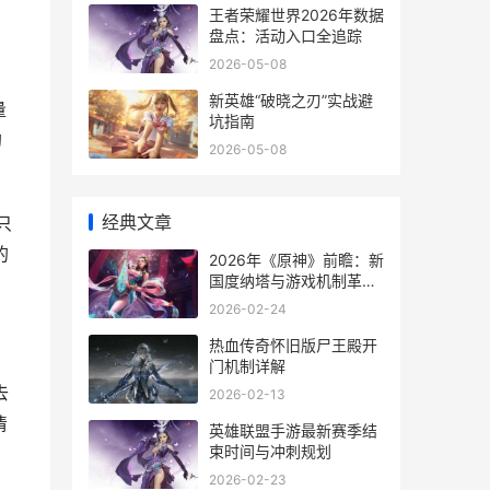
王者荣耀世界2026年数据
盘点：活动入口全追踪
2026-05-08
新英雄“破晓之刃”实战避
量
坑指南
的
2026-05-08
经典文章
只
的
2026年《原神》前瞻：新
国度纳塔与游戏机制革新
深度解析
2026-02-24
热血传奇怀旧版尸王殿开
门机制详解
去
2026-02-13
清
英雄联盟手游最新赛季结
束时间与冲刺规划
2026-02-23