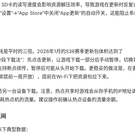
。SD卡的读写速度会影响资源解压效率，导致游戏在更新时反复
设置”->“App Store”中关闭“App更新”的自动开关，这能阻止
是平时的三倍。2026年1月的S36赛季更新包体积达到了
“分段下载法”：先点击更新，让游戏下载一部分后手动暂停，切换
不支持断点续传，暂停后可能从头开始下载。更稳妥的做法是，在
常提前一周开放），提前在Wi-Fi下把资源包拉下来。
点给另一台设备下载。注意，热点共享时游戏会从你手机的IP地址
耗热点机的流量。建议操作前确认热点设备的流量余额。
区间
以下典型数据：