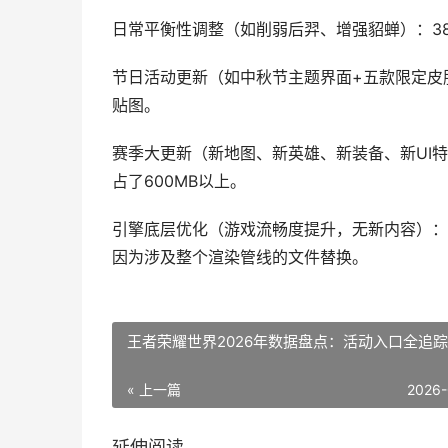
日常平衡性调整（如削弱后羿、增强貂蝉）：380
节日活动更新（如中秋节主题界面+五款限定皮肤）
贴图。
赛季大更新（新地图、新英雄、新装备、新UI特效）
占了600MB以上。
引擎底层优化（游戏流畅度提升，无新内容）：90
因为涉及整个渲染管线的文件替换。
王者荣耀世界2026年数据盘点：活动入口全追踪
« 上一篇
2026-
延伸阅读