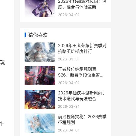
2026年移动游戏风向：深
度、融合与体验革新
2026-04-01
猜你喜欢
2026年王者荣耀新赛季对
抗路英雄梯度排行
2026-03-31
玩
王者段位继承规则表
S26：新赛季段位重置机
制详解
2026-04-01
2026年仙侠手游新风向：
技术迭代与玩法融合
，
2026-03-31
前沿视角揭秘：2026赛季
征程规划
个
2026-04-01