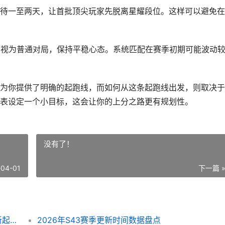
待一至两天，让首批顶尖玩家先脱离星耀段位。这样可以避免在
赛视为普通对局，保持平稳心态。系统匹配在赛季初期可能波动
为你提供了明确的起跑线，而如何从这条起跑线出发，则取决于
表设定一个小目标，这会让你的上分之路更有规划性。
没有了！
-04-01
下一篇 
深度解析S26赛季王者段位继承规则：你的新起点在哪里
2026年S43赛季更新时间数据盘点