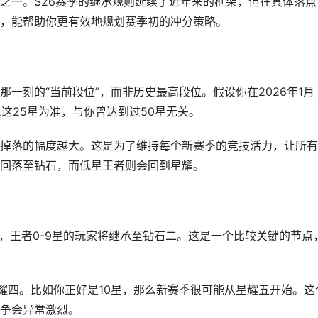
之一。S26赛季的继承规则延续了近年来的框架，但在具体落点
，能帮助你更有效地规划赛季初的冲分策略。
一刻的“当前段位”，而非历史最高段位。假设你在2026年1月
以这25星为准，与你曾达到过50星无关。
掉落的幅度越大。这是为了维持每个新赛季的竞技活力，让所有
回落至钻石，而低星王者则会回到星耀。
，王者0-9星的玩家将继承至钻石二。这是一个比较关键的节点
星耀四。比如你正好是10星，那么新赛季很可能从星耀五开始。这
争会异常激烈。