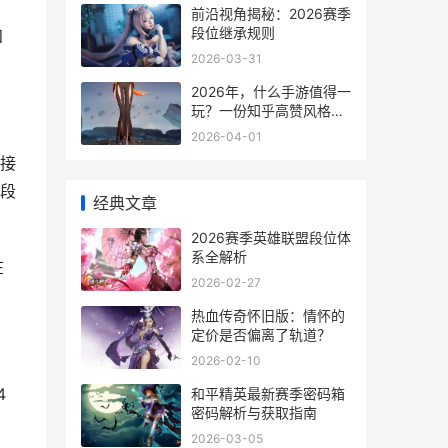
前沿视角揭秘：2026赛季
段位继承规则
四
2026-03-31
2026年，什么手游值得一
玩？一份知乎高赞风格推
荐
2026-04-01
直接
段
经典文章
2026赛季英雄联盟段位体
系全解析
在
2026-02-27
热血传奇怀旧版：情怀的
定价是否偏离了轨道？
2026-02-10
4
和平精英最新赛季密码箱
密码解析与获取指南
2026-03-05