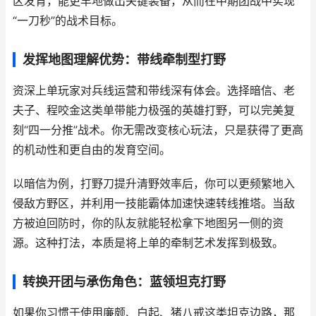
区发育，能更早地做出关键装备，从而在中期团战中实现
“一刀秒”的战术目标。
发挥地图理解优势：带线牵制型打野
资深上单玩家对兵线运营和带线深有体会。选择暗信、老
夫子、程咬金这类单带能力极强的英雄打野，可以完美复
刻“四一分推”战术。你无需改变核心玩法，只是获得了更高
的机动性和更自由的发育空间。
以暗信为例，打野刀提升清野效率后，你可以更频繁地入
侵敌方野区，并利用一技能霸体加速快速转线推塔。当敌
方被迫回防时，你的队友就能轻松拿下地图另一侧的资
源。这种打法，本质是将上单的牵制艺术发挥到极致。
转换开团与承伤角色：蓝领坦克打野
如果你习惯于使用廉颇、白起、猪八戒这类坦克边路，那